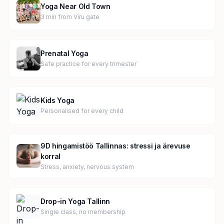
Yoga Near Old Town
3 min from Viru gate
Prenatal Yoga
Safe practice for every trimester
Kids Yoga
Personalised for every child
9D hingamistöö Tallinnas: stressi ja ärevuse
korral
Stress, anxiety, nervous system
Drop-in Yoga Tallinn
Single class, no membership