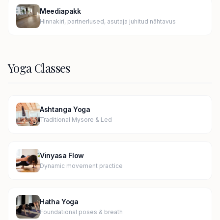
Meediapakk
Hinnakiri, partnerlused, asutaja juhitud nähtavus
Yoga Classes
Ashtanga Yoga
Traditional Mysore & Led
Vinyasa Flow
Dynamic movement practice
Hatha Yoga
Foundational poses & breath