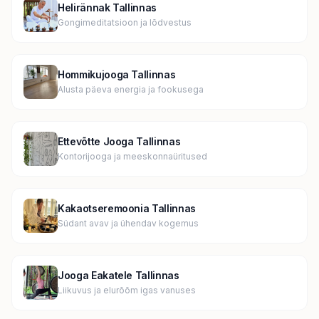
Helirännak Tallinnas
Gongimeditatsioon ja lõdvestus
Hommikujooga Tallinnas
Alusta päeva energia ja fookusega
Ettevõtte Jooga Tallinnas
Kontorijooga ja meeskonnaüritused
Kakaotseremoonia Tallinnas
Südant avav ja ühendav kogemus
Jooga Eakatele Tallinnas
Liikuvus ja elurõõm igas vanuses