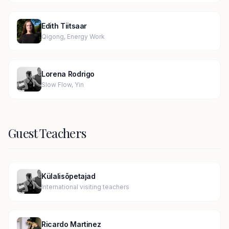
Edith Tiitsaar
Qigong, Energy Work
Lorena Rodrigo
Slow Flow, Yin
Guest Teachers
Külalisõpetajad
International visiting teachers
Ricardo Martinez