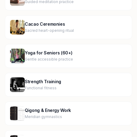
Guided meditation practice
Cacao Ceremonies
Sacred heart-opening ritual
Yoga for Seniors (60+)
Gentle accessible practice
Strength Training
Functional fitness
Qigong & Energy Work
Meridian gymnastics