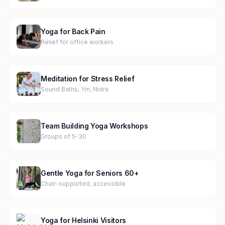
Yoga for Back Pain
Relief for office workers
Meditation for Stress Relief
Sound Baths, Yin, Nidra
Team Building Yoga Workshops
Groups of 5-30
Gentle Yoga for Seniors 60+
Chair-supported, accessible
Yoga for Helsinki Visitors