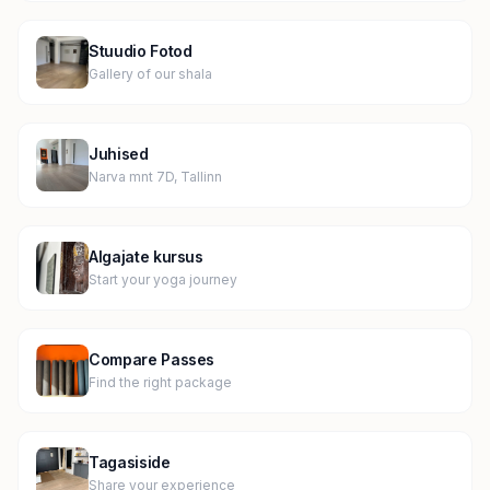
Stuudio Fotod
Gallery of our shala
Juhised
Narva mnt 7D, Tallinn
Algajate kursus
Start your yoga journey
Compare Passes
Find the right package
Tagasiside
Share your experience