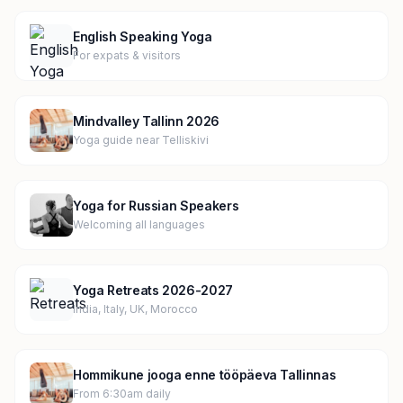
English Speaking Yoga
For expats & visitors
Mindvalley Tallinn 2026
Yoga guide near Telliskivi
Yoga for Russian Speakers
Welcoming all languages
Yoga Retreats 2026-2027
India, Italy, UK, Morocco
Hommikune jooga enne tööpäeva Tallinnas
From 6:30am daily