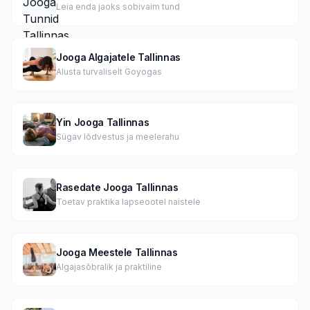
Leia enda jaoks sobivaim tund
Jooga Algajatele Tallinnas
Alusta turvaliselt Goyogas
Yin Jooga Tallinnas
Sügav lõdvestus ja meelerahu
Rasedate Jooga Tallinnas
Toetav praktika lapseootel naistele
Jooga Meestele Tallinnas
Algajasõbralik ja praktiline