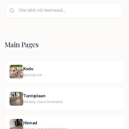
Main Pages
Kodu
goyoga.ee
Tunniplaan
Weekly class timetable
Hinnad
Passes and memberships