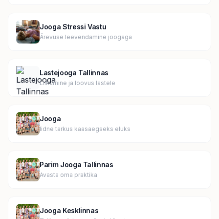
Jooga Stressi Vastu
Ärevuse leevendamine joogaga
Lastejooga Tallinnas
Liikumine ja loovus lastele
Jooga
Iidne tarkus kaasaegseks eluks
Parim Jooga Tallinnas
Avasta oma praktika
Jooga Kesklinnas