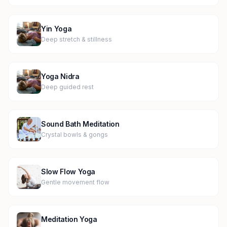
Yin Yoga
Deep stretch & stillness
Yoga Nidra
Deep guided rest
Sound Bath Meditation
Crystal bowls & gongs
Slow Flow Yoga
Gentle movement flow
Meditation Yoga