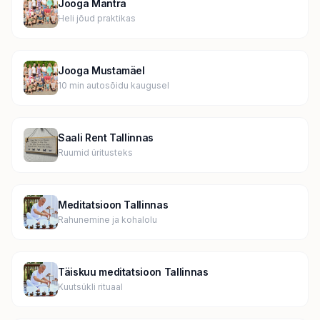
Jooga Mantra
Heli jõud praktikas
Jooga Mustamäel
10 min autosõidu kaugusel
Saali Rent Tallinnas
Ruumid üritusteks
Meditatsioon Tallinnas
Rahunemine ja kohalolu
Täiskuu meditatsioon Tallinnas
Kuutsükli rituaal