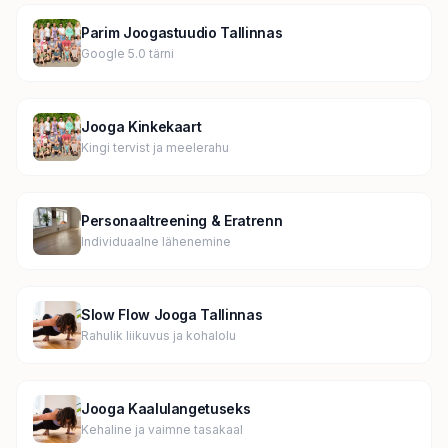
Parim Joogastuudio Tallinnas
Google 5.0 tärni
Jooga Kinkekaart
Kingi tervist ja meelerahu
Personaaltreening & Eratrenn
Individuaalne lähenemine
Slow Flow Jooga Tallinnas
Rahulik liikuvus ja kohalolu
Jooga Kaalulangetuseks
Kehaline ja vaimne tasakaal