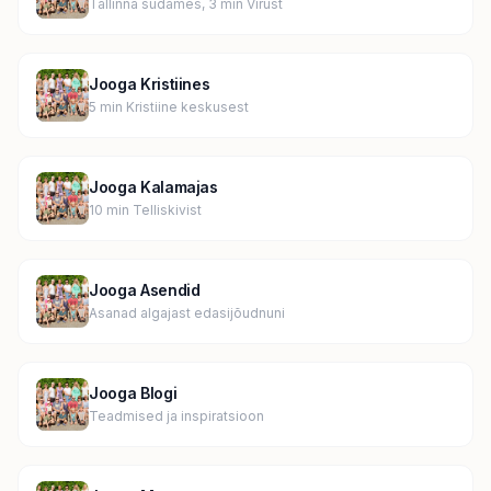
Tallinna südames, 3 min Virust
Jooga Kristiines
5 min Kristiine keskusest
Jooga Kalamajas
10 min Telliskivist
Jooga Asendid
Asanad algajast edasijõudnuni
Jooga Blogi
Teadmised ja inspiratsioon