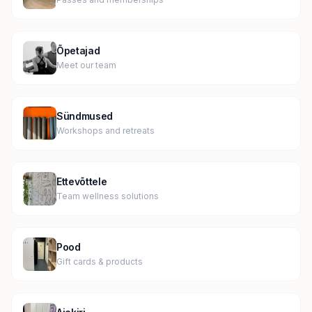
Õpetajad
Meet our team
Sündmused
Workshops and retreats
Ettevõttele
Team wellness solutions
Pood
Gift cards & products