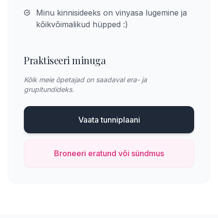
Minu kinnisideeks on vinyasa lugemine ja
kõikvõimalikud hüpped :)
Praktiseeri minuga
Kõik meie õpetajad on saadaval era- ja
grupitundideks.
Vaata tunniplaani
Broneeri eratund või sündmus