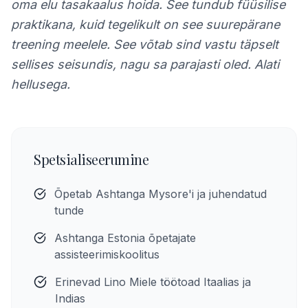
oma elu tasakaalus hoida. See tundub füüsilise
praktikana, kuid tegelikult on see suurepärane
treening meelele. See võtab sind vastu täpselt
sellises seisundis, nagu sa parajasti oled. Alati
hellusega.
Spetsialiseerumine
Õpetab Ashtanga Mysore'i ja juhendatud
tunde
Ashtanga Estonia õpetajate
assisteerimiskoolitus
Erinevad Lino Miele töötoad Itaalias ja
Indias