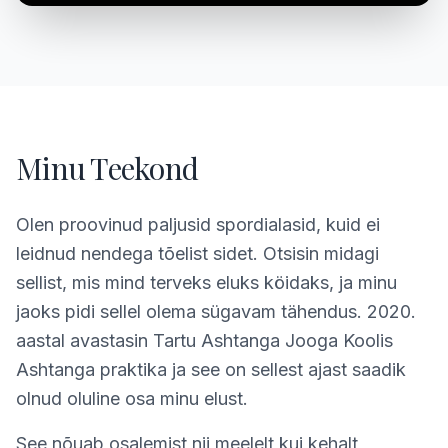
Minu Teekond
Olen proovinud paljusid spordialasid, kuid ei
leidnud nendega tõelist sidet. Otsisin midagi
sellist, mis mind terveks eluks köidaks, ja minu
jaoks pidi sellel olema sügavam tähendus. 2020.
aastal avastasin Tartu Ashtanga Jooga Koolis
Ashtanga praktika ja see on sellest ajast saadik
olnud oluline osa minu elust.
See nõuab osalemist nii meelelt kui kehalt,