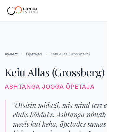
EE
Avaleht
Õpetajad
Keiu Allas (Grossberg)
Keiu Allas (Grossberg)
ASHTANGA JOOGA ÕPETAJA
"Otsisin midagi, mis mind terveks
eluks köidaks. Ashtanga nõuab nii
meelt kui keha, õpetades samas