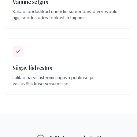
Vaimne selgus
Kakao looduslikud ühendid suurendavad verevoolu
ajju, soodustades fookust ja taipamisi.
Sügav lõdvestus
Lülitab närvisüsteemi sügava puhkuse ja
vastuvõtlikkuse seisundisse.