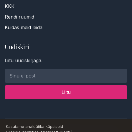
KKK
Rendi ruumid
Kuidas meid leida
Uudiskiri
Liitu uudiskirjaga.
Telefoninumber *
Nimi
Liitu
Sõnum
Kasutame analüütika küpsiseid
© 2026 Goyoga Estonia OÜ. Kõik õigused kaitstud.