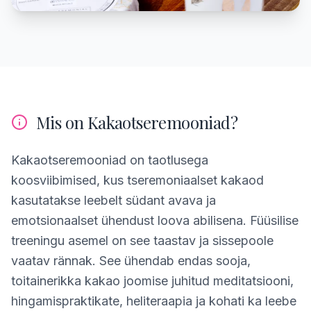
Mis on Kakaotseremooniad?
Kakaotseremooniad on taotlusega
koosviibimised, kus tseremoniaalset kakaod
kasutatakse leebelt südant avava ja
emotsionaalset ühendust loova abilisena. Füüsilise
treeningu asemel on see taastav ja sissepoole
vaatav rännak. See ühendab endas sooja,
toitainerikka kakao joomise juhitud meditatsiooni,
hingamispraktikate, heliteraapia ja kohati ka leebe