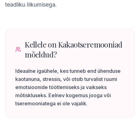
teadliku liikumisega.
Kellele on Kakaotseremooniad
mõeldud?
Ideaalne igaühele, kes tunneb end ühenduse
kaotanuna, stressis, või otsib turvalist ruumi
emotsioonide töötlemiseks ja vaikseks
mõtiskluseks. Eelnev kogemus jooga või
tseremooniatega ei ole vajalik.