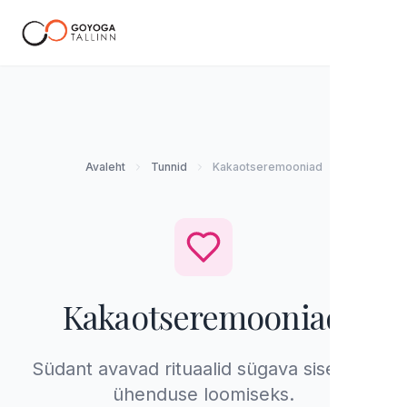
EE
Avaleht
Tunnid
Kakaotseremooniad
Kakaotseremooniad
Südant avavad rituaalid sügava sisemise
ühenduse loomiseks.