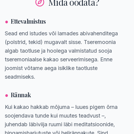
Mida oodata?
●
Ettevalmistus
Sead end istudes või lamades abivahenditega
(polstrid, tekid) mugavalt sisse. Tseremoonia
algab taotluse ja hoolega valmistatud sooja
tseremoniaalse kakao serveerimisega. Enne
joomist võtame aega isiklike taotluste
seadmiseks.
●
Rännak
Kui kakao hakkab mõjuma – luues pigem õrna
soojendava tunde kui muutes teadvust –,
juhendab läbiviija ruumi läbi meditatsioonide,
hingamisharjutuste või helirännakute. Sind