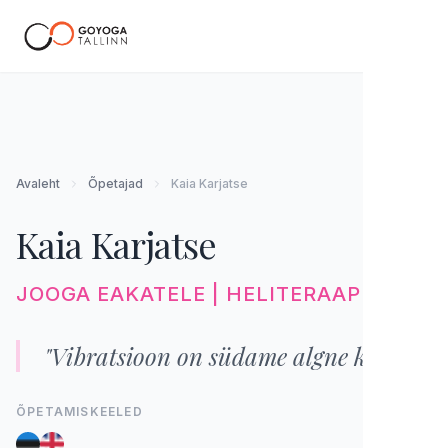
EE
Avaleht
Õpetajad
Kaia Karjatse
Kaia Karjatse
JOOGA EAKATELE | HELITERAAPIA
"Vibratsioon on südame algne keel."
ÕPETAMISKEELED