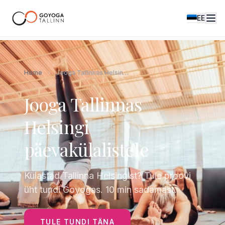
EE
Home
Jooga Tallinnas Helsingi päevakülalistele
Jooga Tallinnas
Helsingi
päevakülalistele
Külastad Tallinna Helsingist? Tule proovi
üht tundi Goyogas. 10 min sadamast.
TULE TUNDI TÄNA