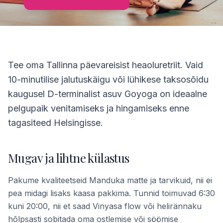
Tee oma Tallinna päevareisist heaoluretriit. Vaid
10-minutilise jalutuskäigu või lühikese taksosõidu
kaugusel D-terminalist asuv Goyoga on ideaalne
pelgupaik venitamiseks ja hingamiseks enne
tagasiteed Helsingisse.
Mugav ja lihtne külastus
Pakume kvaliteetseid Manduka matte ja tarvikuid, nii ei
pea midagi lisaks kaasa pakkima. Tunnid toimuvad 6:30
kuni 20:00, nii et saad Vinyasa flow või helirännaku
hõlpsasti sobitada oma ostlemise või söömise