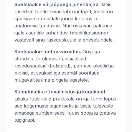
Spetsiaalse väljaõppega juhendajad.
Meie
rasedate tunde viivad läbi õpetajad, kellel on
spetsiaalne rasedate jooga koolitus ja
anatoomia tundmine. Nad oskavad pakkuda
igale asendile kohandusi (modifikatsioone)
vastavalt sinu raseduskuule ja enesetundele.
Spetsiaalne toetav varustus.
Goyoga
stuudios on olemas spetsiaalsed
raseduspadjad (bolsterid), pehmed pleedid ja
plokid, et saaksid iga asendit sooritada
mugavalt ja ilma pingeta liigestele.
Sünnituseks ettevalmistus ja kogukond.
Lisaks füüsilisele praktikale on iga tunni lõpus
aeg kogemuste jagamiseks ja teiste tulevaste
emadega suhtlemiseks, luues sooja ja toetava
tugigrupi.