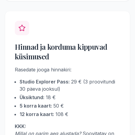
Hinnad ja korduma kippuvad
küsimused
Rasedate jooga hinnakiri:
Studio Explorer Pass:
29 € (3 proovitundi
30 päeva jooksul)
Üksiktund:
18 €
5 korra kaart:
50 €
12 korra kaart:
108 €
KKK:
Millal on parim aeg alustada?
Soovitatav on