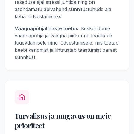
raseduse ajal stressi juhtida ning on
asendamatu abivahend sünnitustuhude ajal
keha lõdvestamiseks.
Vaagnapõhjalihaste toetus.
Keskendume
vaagnapõhja ja vaagna piirkonna teadlikule
tugevdamisele ning lõdvestamisele, mis toetab
beebi kandmist ja lihtsustab taastumist pärast
sünnitust.
Turvalisus ja mugavus on meie
prioriteet