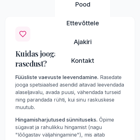
Pood
Ettevõttele
Ajakiri
Kuidas jooga toetab sinu
Kontakt
rasedust?
Füüsliste vaevuste leevendamine.
Rasedate
jooga spetsiaalsed asendid aitavad leevendada
alaseljavalu, avada puusi, vähendada turseid
ning parandada rühti, kui sinu raskuskese
muutub.
Hingamisharjutused sünnituseks.
Õpime
sügavat ja rahulikku hingamist (nagu
"lõõgastav väljahingamine"), mis aitab