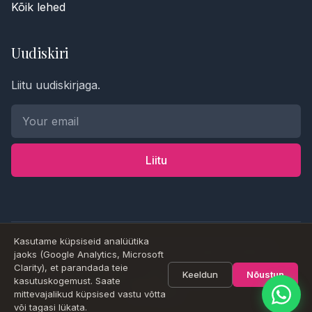
Kõik lehed
Uudiskiri
Liitu uudiskirjaga.
Telefoninumber *
Nimi
Liitu
Sõnum
Kasutame küpsiseid analüütika
© 2026 Goyoga Estonia OÜ. Kõik õigused kaitstud.
jaoks (Google Analytics, Microsoft
Saada
Clarity), et parandada teie
Keeldun
Nõustun
kasutuskogemust. Saate
mittevajalikud küpsised vastu võtta
või tagasi lükata.