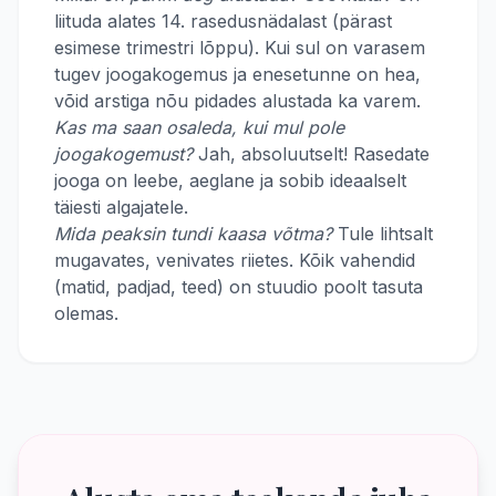
liituda alates 14. rasedusnädalast (pärast
esimese trimestri lõppu). Kui sul on varasem
tugev joogakogemus ja enesetunne on hea,
võid arstiga nõu pidades alustada ka varem.
Kas ma saan osaleda, kui mul pole
joogakogemust?
Jah, absoluutselt! Rasedate
jooga on leebe, aeglane ja sobib ideaalselt
täiesti algajatele.
Mida peaksin tundi kaasa võtma?
Tule lihtsalt
mugavates, venivates riietes. Kõik vahendid
(matid, padjad, teed) on stuudio poolt tasuta
olemas.