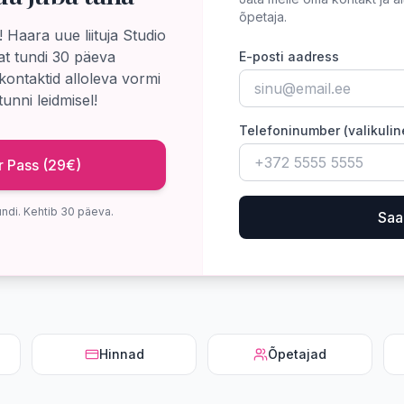
õpetaja.
 Haara uue liituja Studio
at tundi 30 päeva
E-posti aadress
kontaktid alloleva vormi
unni leidmisel!
Telefoninumber (valikulin
r Pass (29€)
undi. Kehtib 30 päeva.
Saa
Hinnad
Õpetajad