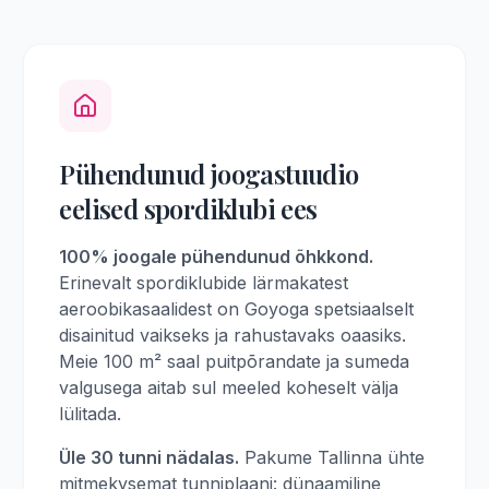
Pühendunud joogastuudio
eelised spordiklubi ees
100% joogale pühendunud õhkkond.
Erinevalt spordiklubide lärmakatest
aeroobikasaalidest on Goyoga spetsiaalselt
disainitud vaikseks ja rahustavaks oaasiks.
Meie 100 m² saal puitpõrandate ja sumeda
valgusega aitab sul meeled koheselt välja
lülitada.
Üle 30 tunni nädalas.
Pakume Tallinna ühte
mitmekysemat tunniplaani: dünaamiline