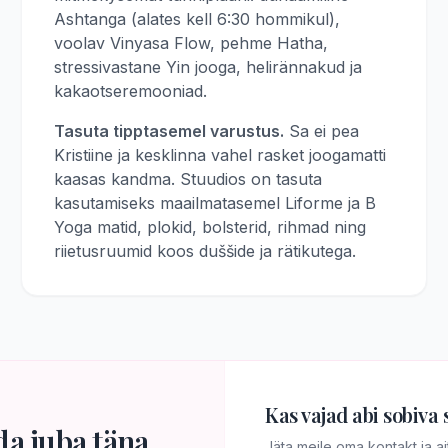
Ashtanga (alates kell 6:30 hommikul),
voolav Vinyasa Flow, pehme Hatha,
stressivastane Yin jooga, helirännakud ja
kakaotseremooniad.
Tasuta tipptasemel varustus.
Sa ei pea
Kristiine ja kesklinna vahel rasket joogamatti
kaasas kandma. Stuudios on tasuta
kasutamiseks maailmatasemel Liforme ja B
Yoga matid, plokid, bolsterid, rihmad ning
riietusruumid koos duššide ja rätikutega.
Kas vajad abi sobiva s
a juba täna
Jäta meile oma kontakt ja ai