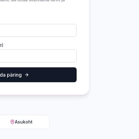
e)
da päring
Asukoht