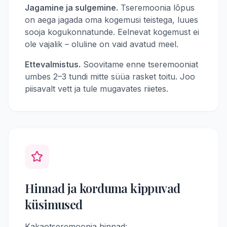
Jagamine ja sulgemine.
Tseremoonia lõpus
on aega jagada oma kogemusi teistega, luues
sooja kogukonnatunde. Eelnevat kogemust ei
ole vajalik – oluline on vaid avatud meel.
Ettevalmistus.
Soovitame enne tseremooniat
umbes 2–3 tundi mitte süüa rasket toitu. Joo
piisavalt vett ja tule mugavates riietes.
Hinnad ja korduma kippuvad
küsimused
Kakaotseremoonia hinnad: