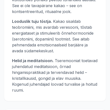
See ei ole tavapärane kakao – see on
kontsentreeritud, rituaalne jook.
Looduslik tuju tõstja.
Kakao sisaldab
teobromiiini, mis avardab veresooni, tõstab
energiataset ja stimuleerib õnnehormoonide
(serotoniini, dopamiini) tootmist. See aitab
pehmendada emotsionaalseid barjääre ja
avada südamekeskust.
Helid ja meditatsioon.
Tseremooniat toetavad
juhendatud meditatsioon, õrnad
hingamispraktikad ja tervendavad helid –
kristallkausid, gongid ja elav muusika.
Kogenud juhendajad loovad turvalise ja hoitud
ruumi.