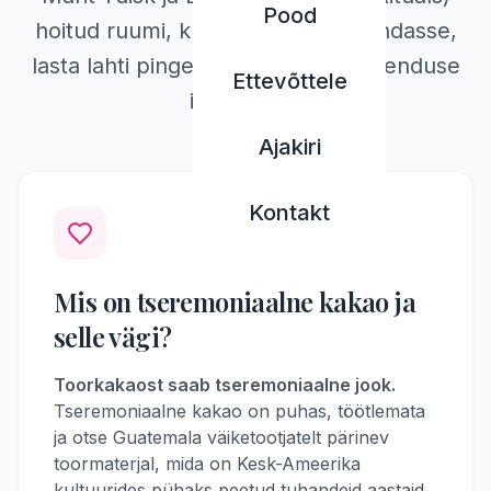
Pood
hoitud ruumi, kus saad vaadata endasse,
lasta lahti pingetest ja taastada ühenduse
Ettevõttele
iseendaga.
Ajakiri
Kontakt
Mis on tseremoniaalne kakao ja
selle vägi?
Toorkakaost saab tseremoniaalne jook.
Tseremoniaalne kakao on puhas, töötlemata
ja otse Guatemala väiketootjatelt pärinev
toormaterjal, mida on Kesk-Ameerika
kultuurides pühaks peetud tuhandeid aastaid.