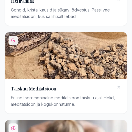
Helirännak
Gongid, kristallkausid ja sügav lõdvestus. Passiivne
meditatsioon, kus sa lihtsalt lebad.
Täiskuu Meditatsioon
Eriline tseremoniaalne meditatsioon täiskuu ajal. Helid,
meditatsioon ja kogukonnatunne.