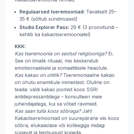
Regulaarsed tseremooniad:
Tavaliselt 25–
35 € (sõltub sündmusest)
Studio Explorer Pass:
29 € (3 proovitundi –
kehtib ka kakaotseremooniatel)
KKK:
Kas tseremoonia on seotud religiooniga?
Ei.
See on ilmalik rituaal, mis keskendub
emotsionaalsele ja somaatilisele heaolule.
Kas kakao on ohtlik?
Tseremoniaalne kakao
on ohutu enamikule inimestest. Oluline on
teada: väldi kakao joomist koos SSRI
antidepressantidega – konsulteeri meie
juhendajatega, kui sa võtad ravimeid.
Kas saan tulla koos sõbraga?
Jah!
Kakaotseremooniad on suurepärane viis koos
sõbra, elukaaslase või kolleegiga midagi
sügavat ja teistsugust kogeda.