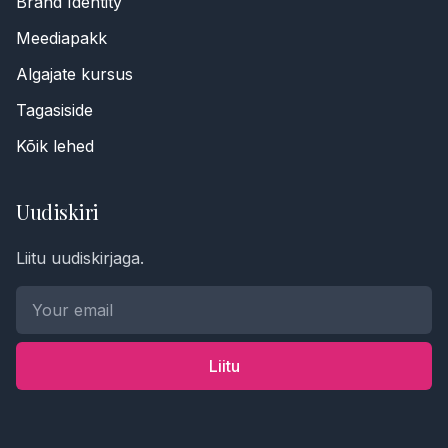
Brand Identity
Meediapakk
Algajate kursus
Tagasiside
Kõik lehed
Uudiskiri
Liitu uudiskirjaga.
Telefoninumber *
Nimi
Liitu
Sõnum