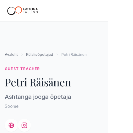
EE
Avaleht
Külalisõpetajad
Petri Räisänen
GUEST TEACHER
Petri Räisänen
Ashtanga jooga õpetaja
Soome