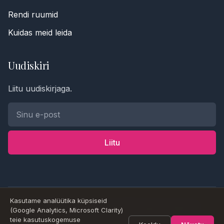
Rendi ruumid
Kuidas meid leida
Uudiskiri
Telefoninumber *
Liitu uudiskirjaga.
Nimi
Liitu
Sõnum
Kasutame analüütika küpsiseid
Saada
© 2026 Goyoga Estonia OÜ. Kõik õigused kaitstud.
(Google Analytics, Microsoft Clarity)
teie kasutuskogemuse