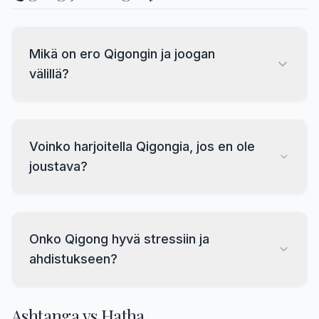
Mikä on ero Qigongin ja joogan
välillä?
Voinko harjoitella Qigongia, jos en ole
joustava?
Onko Qigong hyvä stressiin ja
ahdistukseen?
Ashtanga vs Hatha