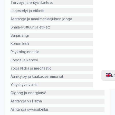
Terveys ja erityistilanteet
Järjestelyt ja etiketti
Ashtanga ja maailmanlaajuinen jooga
Shala-kulttuuri ja etiketti
Sarjaslangi
Kehon kieli
Psykologinen tila
Jooga ja kehosi
Yoga Nidra ja meditaatio
En
Äänikylpy ja kaakaoseremoniat
Yrityshyvinvointi
Qigong ja energiatyö
Ashtanga vs Hatha
Ashtanga syväsukellus