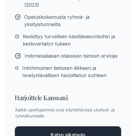
(2023)
Opetuskokemusta ryhmä- ja
yksityistunneilta
Keskittyy turvallisiin käsilläseisontoihin ja
keskivartalon tukeen
Indonesialaisen klassisen tanssin arvioija
Intohimoinen tietoisen liikkeen ja
nivelystävällisen harjoittelun suhteen
Harjoittele Kanssani
Kaikki opettajamme ovat käytettävissä yksityis- ja
ryhmätunneille.
Katso aikataulu