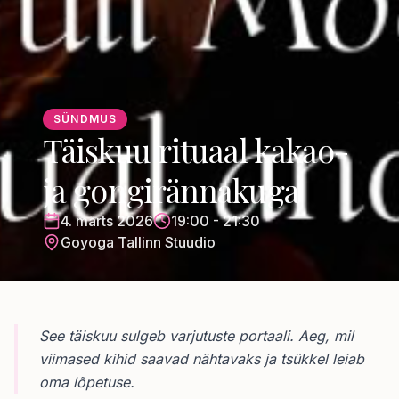
SÜNDMUS
Täiskuu rituaal kakao-
ja gongirännakuga
4. märts 2026
19:00 - 21:30
Goyoga Tallinn Stuudio
See täiskuu sulgeb varjutuste portaali. Aeg, mil
viimased kihid saavad nähtavaks ja tsükkel leiab
oma lõpetuse.