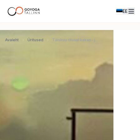
EE
Avaleht
Üritused
Täiskuu rituaal kakao- ja gongirännakuga