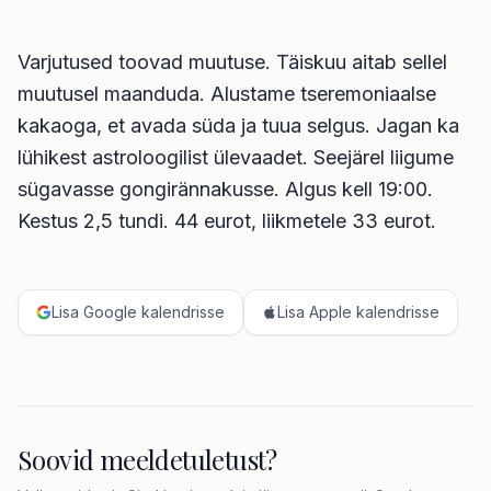
Varjutused toovad muutuse. Täiskuu aitab sellel
muutusel maanduda. Alustame tseremoniaalse
kakaoga, et avada süda ja tuua selgus. Jagan ka
lühikest astroloogilist ülevaadet. Seejärel liigume
sügavasse gongirännakusse. Algus kell 19:00.
Kestus 2,5 tundi. 44 eurot, liikmetele 33 eurot.
Lisa Google kalendrisse
Lisa Apple kalendrisse
Soovid meeldetuletust?
Telefoninumber *