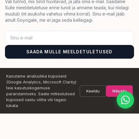
Vali tunnid, mis Sind huvitavad, ja jäta oma e-mail. Saadame
Sulle meeldetuletuse enne tundi ja anname teada, kui midagi
muutub (nt asukoha vahetus vihma korral). Sinu e-mail jääb
ainult Goyogale, me ei jaga seda kellegagi.
Nimi
Sõnum
SAADA MULLE MEELDETULETUSED
Kasutame analüütika küpsiseid
Saada
(Google Analytics, Microsoft Clarity)
teie kasutuskogemuse
Keeldu
Nõustu
Highlights
parandamiseks. Saate mitteolulised
küpsised vastu võtta või tagasi
lükata.
Tseremoniaalne kakao
Astroloogiline ülevaade
Sügav gongirännak