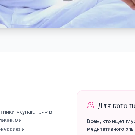
Для кого п
стники «купаются» в
зличными
Всем, кто ищет глу
ркуссию и
медитативного опы