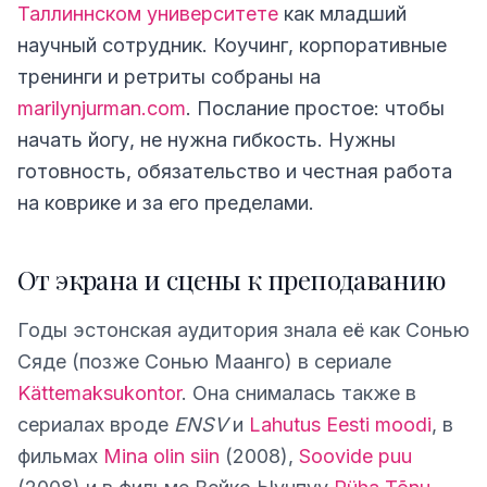
Таллиннском университете
как младший
научный сотрудник. Коучинг, корпоративные
тренинги и ретриты собраны на
marilynjurman.com
. Послание простое: чтобы
начать йогу, не нужна гибкость. Нужны
готовность, обязательство и честная работа
на коврике и за его пределами.
От экрана и сцены к преподаванию
Годы эстонская аудитория знала её как Сонью
Сяде (позже Сонью Маанго) в сериале
Kättemaksukontor
. Она снималась также в
сериалах вроде
ENSV
и
Lahutus Eesti moodi
, в
фильмах
Mina olin siin
(2008),
Soovide puu