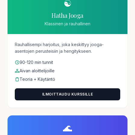
☯️
Hatha Jooga
Klassinen ja rauhallinen
Rauhallisempi harjoitus, joka keskittyy jooga-
asentojen perusteisiin ja hengitykseen.
90-120 min tunnit
Aivan aloittelijoille
Teoria + Käytäntö
ILMOITTAUDU KURSSILLE
🌊