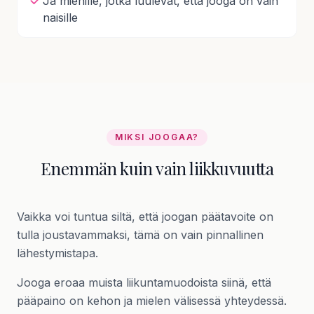
Ja miehille, jotka luulevat, että jooga on vain
naisille
MIKSI JOOGAA?
Enemmän kuin vain liikkuvuutta
Vaikka voi tuntua siltä, että joogan päätavoite on
tulla joustavammaksi, tämä on vain pinnallinen
lähestymistapa.
Jooga eroaa muista liikuntamuodoista siinä, että
pääpaino on kehon ja mielen välisessä yhteydessä.