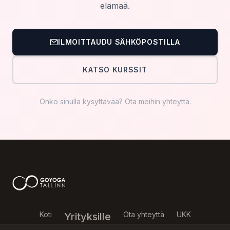
elämää.
ILMOITTAUDU SÄHKÖPOSTILLA
KATSO KURSSIT
Puhelinnumero *
Onko sinulla kysyttävää? Ota meihin yhteyttä.
Nimi
Viesti
Koti
Ota yhteyttä
UKK
Yrityksille
Lähetä