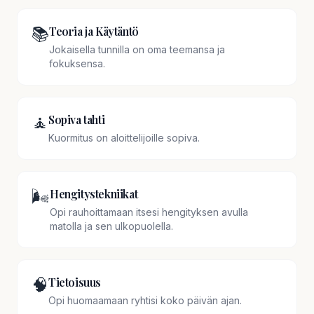
📚
Teoria ja Käytäntö
Jokaisella tunnilla on oma teemansa ja
fokuksensa.
🧘
Sopiva tahti
Kuormitus on aloittelijoille sopiva.
🌬️
Hengitystekniikat
Opi rauhoittamaan itsesi hengityksen avulla
matolla ja sen ulkopuolella.
🧠
Tietoisuus
Opi huomaamaan ryhtisi koko päivän ajan.