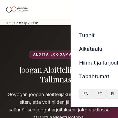
Koti
/
Aloittelijakurssit
Tunnit
Aikataulu
ALOITA JOOGAMATKASI
Hinnat ja tarjou
Joogan Aloittelijakurssit
Tapahtumat
Tallinnassa
EN
ET
FI
Goyogan joogan aloittelijakurssit on suunniteltu
siten, että voit niiden jälkeen aloittaa
säännöllisen joogaharjoituksen, joko studiossa
tai virtuaalisesti kotona.