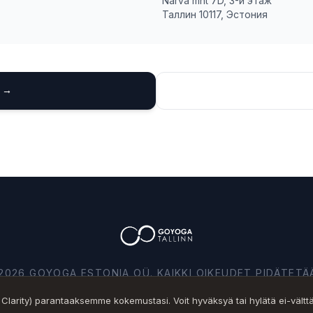
Narva mnt 7D, 3-й этаж
Таллин 10117, Эстония
 →
2026 GOYOGA ESTONIA OÜ. KAIKKI OIKEUDET PIDÄTETÄ
 Clarity) parantaaksemme kokemustasi. Voit hyväksyä tai hylätä ei-vältt