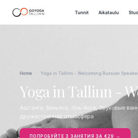
Tunnit
Aikataulu
Stud
Home
Yoga in Tallinn - Welcoming Russian Speake
Yoga in Tallinn - 
Аштанга, Виньяса, Инь-йога, Звуковые ванн
дружественная атмосфера
ПОПРОБУЙТЕ 3 ЗАНЯТИЯ ЗА €29 →