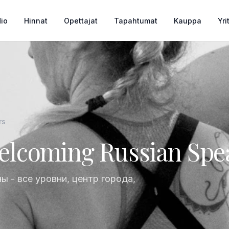
io
Hinnat
Opettajat
Tapahtumat
Kauppa
Yri
rs
Welcoming Russian Spe
ы - все уровни, центр города,