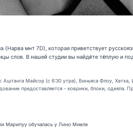
а (Нарва мнт 7D), которая приветствует русскояз
ницы слов. В нашей студии вы найдёте тёплую и 
 Аштанга Майсор (с 6:30 утра), Виньяса Флоу, Хатха,
ование предоставляется - коврики, блоки, одеяла. П
ли Марипуу обучалась у Лино Миеле