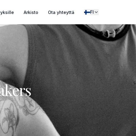
FI
tyksille
Arkisto
Ota yhteyttä
akers