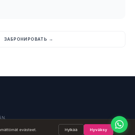
Puhelinnumero *
ЗАБРОНИРОВАТЬ →
Nimi
Viesti
Lähetä
ÄN.
ämättömät evästeet.
Hylkää
Hyväksy