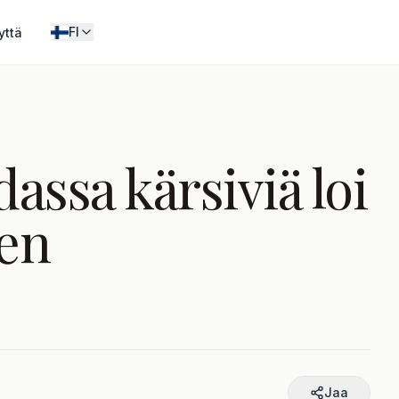
FI
yttä
assa kärsiviä loi
ien
Jaa