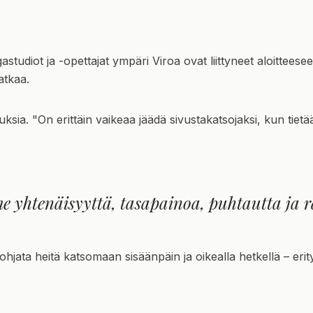
astudiot ja -opettajat ympäri Viroa ovat liittyneet aloitteese
jatkaa.
uksia. "On erittäin vaikeaa jäädä sivustakatsojaksi, kun tiet
 yhtenäisyyttä, tasapainoa, puhtautta ja 
jata heitä katsomaan sisäänpäin ja oikealla hetkellä – erityis