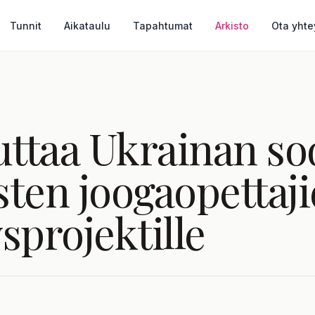
Tunnit
Aikataulu
Tapahtumat
Arkisto
Ota yhte
ttaa Ukrainan sod
sten joogaopettaj
sprojektille