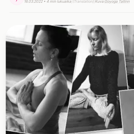
16.03.2022 • 4 min lukuaika
|
(Translation)
|
Kuva:
Goyoga Tallinn