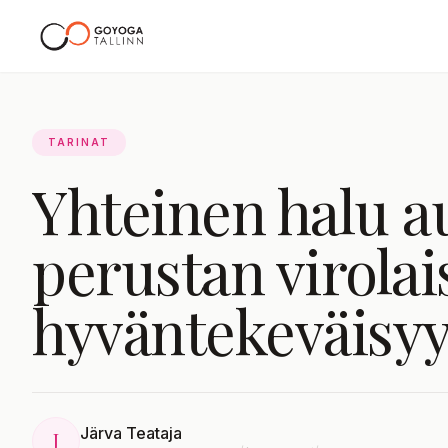
Arkisto
TARINAT
Yhteinen halu au
perustan virolai
hyväntekeväisyy
Järva Teataja
J