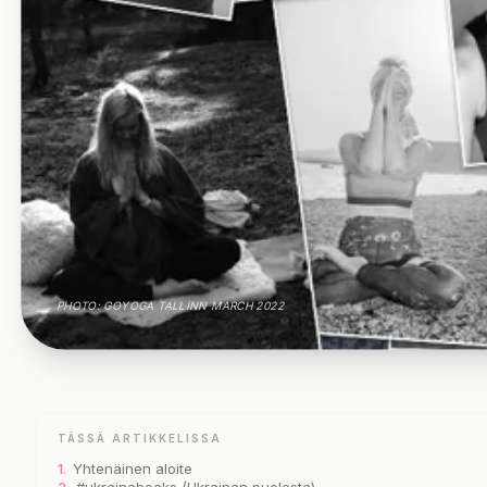
PHOTO: GOYOGA TALLINN MARCH 2022
TÄSSÄ ARTIKKELISSA
1.
Yhtenäinen aloite
2.
#ukrainaheaks (Ukrainan puolesta)