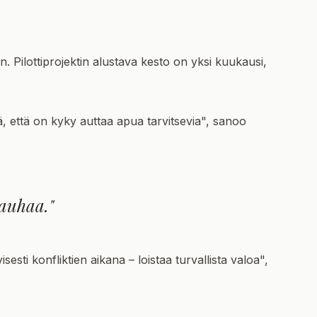
en. Pilottiprojektin alustava kesto on yksi kuukausi,
ää, että on kyky auttaa apua tarvitsevia", sanoo
rauhaa."
esti konfliktien aikana – loistaa turvallista valoa",