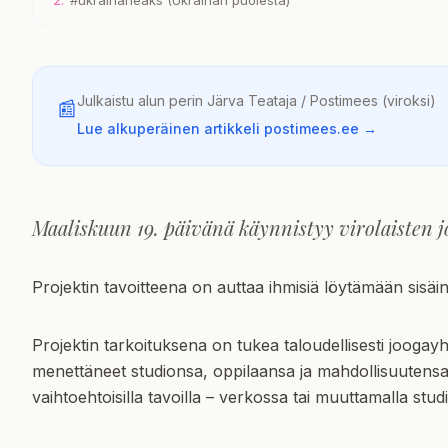
Julkaistu alun perin
Järva Teataja / Postimees
(viroksi)
📰
Lue alkuperäinen artikkeli postimees.ee →
Maaliskuun 19. päivänä käynnistyy virolaisten j
Projektin tavoitteena on auttaa ihmisiä löytämään sisäine
Projektin tarkoituksena on tukea taloudellisesti joogayht
menettäneet studionsa, oppilaansa ja mahdollisuutensa 
vaihtoehtoisilla tavoilla – verkossa tai muuttamalla st