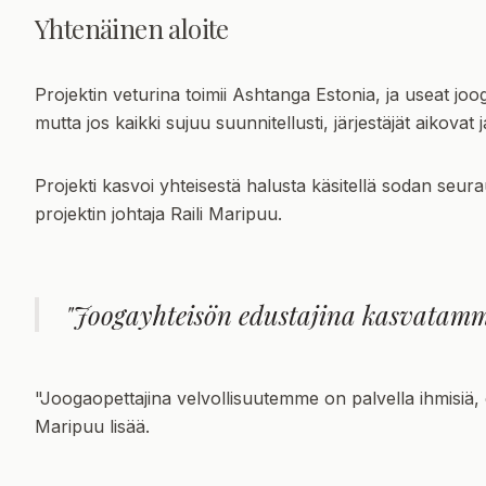
Yhtenäinen aloite
Projektin veturina toimii Ashtanga Estonia, ja useat joog
mutta jos kaikki sujuu suunnitellusti, järjestäjät aikovat 
Projekti kasvoi yhteisestä halusta käsitellä sodan seura
projektin johtaja
Raili Maripuu
.
"Joogayhteisön edustajina kasvatamme
"Joogaopettajina velvollisuutemme on palvella ihmisiä, oh
Maripuu lisää.