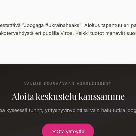
rjestettävä "Joogaga #ukrainaheaks". Aloitus tapahtuu eri p
otervehdystä eri puolilla Viroa. Kaikki tuotot menevät suo
VALMIS SEURAAVAAN ASKELEESEEN?
Aloita keskustelu kanssamme
pa kyseessä tunnit, yrityshyvinvointi tai vain halu tutkia joo
Ota yhteyttä