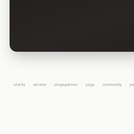
charity
ukraine
joogagakoos
yoga
community
p