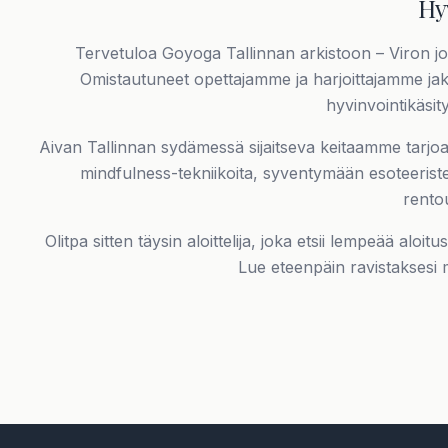
Hy
Tervetuloa Goyoga Tallinnan arkistoon – Viron j
Omistautuneet opettajamme ja harjoittajamme jak
hyvinvointikäsit
Aivan Tallinnan sydämessä sijaitseva keitaamme tarjoa
mindfulness-tekniikoita, syventymään esoteeris
rento
Olitpa sitten täysin aloittelija, joka etsii lempeää al
Lue eteenpäin ravistaksesi m