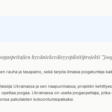
oogaopettajien hyväntekeväisyyspilottiprojekti "Joog
n rauha ja tasapaino, sekä tarjota ilmaisia joogatunteja kaiki
eisöjä Ukrainassa ja sen naapurimaissa; projektin kehittyessä 
opettaa joogaa. Ukrainassa on useita joogaopettajia, jotka 
udionsa pakolaisten kokoontumispaikaksi.