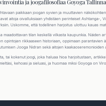
vinvointia ja joogafilosofiaa Goyoga Tallinna
ohtavaan paikkaan joogan syvien ja muuttavien näkökohtien 
avat aitoja oivalluksiaan yhdistäen perinteiset Ashtanga-,
yksiin. Uskomme, että todellinen harjoitus ulottuu kauas ma
a maadoittavan tilan keskellä vilkasta kaupunkia. Näiden a
ten opintojen rikkaaseen historiaan, oppimaan parantavien 
utumisen Jooga Nidran sekä aitojen kaakaoseremonioiden a
oitusta, tai kokenut joogi, joka haluaa hioa harjoitustaan, ar
ieltäsi, kehoasi ja sieluasi, ja huomaa miksi Goyoga on Viro