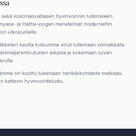
ssa
sekä kokonaisvaltaisen hyvinvoinnin tutkimiseen.
 Vinyasa- ja Hatha-joogan menetelmät moderneihin
ton ulkopuolelle.
rtikkelien kautta kutsumme sinut tutkimaan voimakkaita
äänimaljarentoutusten eduista ja kokemaan syvän
vulla.
tikkelimme on koottu tukemaan henkilökohtaista matkaasi.
n kattavin hyvinvointistudio.
Puhelinnumero *
Nimi