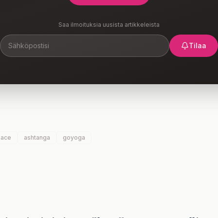
Saa ilmoituksia uusista artikkeleista
Tilaa
eace
ashtanga
goyoga