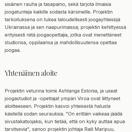
sisäinen rauha ja tasapaino, sekä tarjota ilmaisia
joogatunteja kaikille sodasta kärsineille. Projektin
tarkoituksena on tukea taloudellisesti joogayhteisöjä
Ukrainassa ja sen naapurimaissa; projektin kehittyessä
erityisesti niitä joogaopettajia, jotka ovat menettäneet
studionsa, oppilaansa ja mahdollisuutensa opettaa
joogaa.
Yhtenäinen aloite
Projektin veturina toimii Ashtanga Estonia, ja useat
joogastudiot ja -opettajat ympäri Viroa ovat liittyneet
aloitteeseen. Projektin kasvoi yhteisestä halusta
käsitellä sodan seurauksia. "On erittäin vaikeaa jäädä
sivustakatsojaksi, kun tietää, että on kyky auttaa apua
tarvitsevia", sanoo projektin johtaja
Raili Maripuu
.