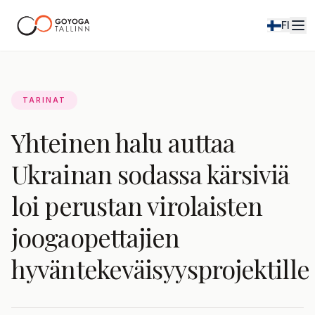
FI
Arkisto
TARINAT
Yhteinen halu auttaa
Ukrainan sodassa kärsiviä
loi perustan virolaisten
joogaopettajien
hyväntekeväisyysprojektille