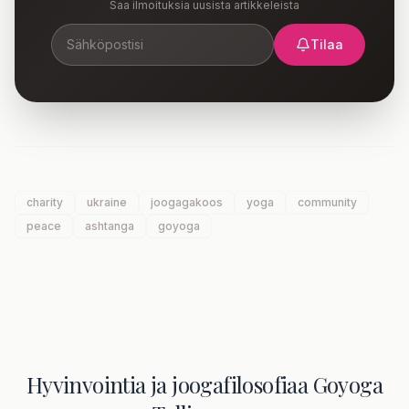
Saa ilmoituksia uusista artikkeleista
Tilaa
charity
ukraine
joogagakoos
yoga
community
peace
ashtanga
goyoga
Hyvinvointia ja joogafilosofiaa Goyoga