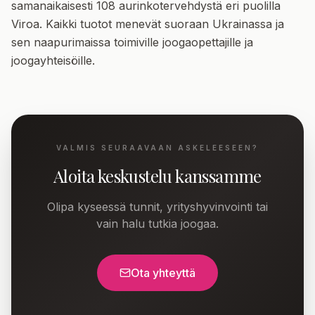
samanaikaisesti 108 aurinkotervehdystä eri puolilla
Viroa. Kaikki tuotot menevät suoraan Ukrainassa ja
sen naapurimaissa toimiville joogaopettajille ja
joogayhteisöille.
VALMIS SEURAAVAAN ASKELEESEEN?
Aloita keskustelu kanssamme
Olipa kyseessä tunnit, yrityshyvinvointi tai
vain halu tutkia joogaa.
Ota yhteyttä