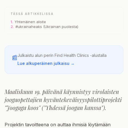
TÄSSÄ ARTIKKELISSA
1.
Yhtenäinen aloite
2.
#ukrainaheaks (Ukrainan puolesta)
Julkaistu alun perin
Find Health Clinics
-alustalla
📰
Lue alkuperäinen julkaisu →
Maaliskuun 19. päivänä käynnistyy virolaisten
joogaopettajien hyväntekeväisyyspilottiprojekti
"Joogaga koos" ("Yhdessä joogan kanssa").
Projektin tavoitteena on auttaa ihmisiä löytämään