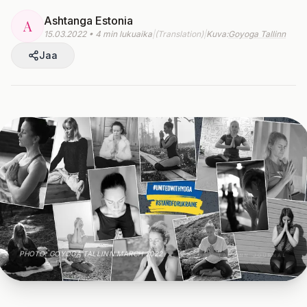
Ashtanga Estonia
A
15.03.2022 • 4 min lukuaika
|
(Translation)
|
Kuva:
Goyoga Tallinn
Jaa
PHOTO: GOYOGA TALLINN MARCH 2022
THE GOYOGA TALLINN JOURNAL