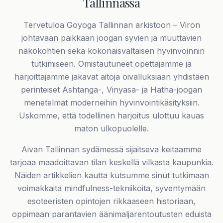
Tallinnassa
Tervetuloa Goyoga Tallinnan arkistoon – Viron
johtavaan paikkaan joogan syvien ja muuttavien
näkökohtien sekä kokonaisvaltaisen hyvinvoinnin
tutkimiseen. Omistautuneet opettajamme ja
harjoittajamme jakavat aitoja oivalluksiaan yhdistäen
perinteiset Ashtanga-, Vinyasa- ja Hatha-joogan
menetelmät moderneihin hyvinvointikäsityksiin.
Uskomme, että todellinen harjoitus ulottuu kauas
maton ulkopuolelle.
Aivan Tallinnan sydämessä sijaitseva keitaamme
tarjoaa maadoittavan tilan keskellä vilkasta kaupunkia.
Näiden artikkelien kautta kutsumme sinut tutkimaan
voimakkaita mindfulness-tekniikoita, syventymään
esoteeristen opintojen rikkaaseen historiaan,
oppimaan parantavien äänimaljarentoutusten eduista