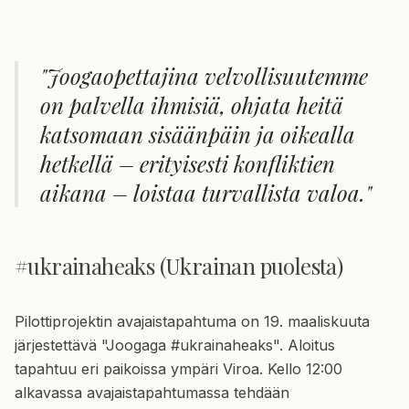
"Joogaopettajina velvollisuutemme
on palvella ihmisiä, ohjata heitä
katsomaan sisäänpäin ja oikealla
hetkellä – erityisesti konfliktien
aikana – loistaa turvallista valoa."
#ukrainaheaks (Ukrainan puolesta)
Pilottiprojektin avajaistapahtuma on 19. maaliskuuta
järjestettävä "Joogaga #ukrainaheaks". Aloitus
tapahtuu eri paikoissa ympäri Viroa. Kello 12:00
alkavassa avajaistapahtumassa tehdään