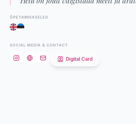
"Helil on jõud vaigistada meelt ja ära
ÕPETAMISKEELED
SOCIAL MEDIA & CONTACT
Digital Card