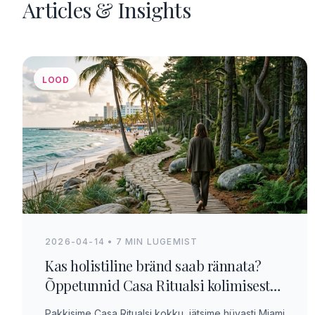
Articles & Insights
LOOD
2026-04-14 • 7 MIN LUGEMIST
Kas holistiline bränd saab rännata?
Õppetunnid Casa Ritualsi kolimisest
üle kontinentide.
Pakkisime Casa Ritualsi kokku, jätsime hüvasti Miami