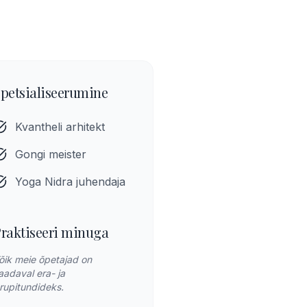
petsialiseerumine
Kvantheli arhitekt
Gongi meister
Yoga Nidra juhendaja
raktiseeri minuga
õik meie õpetajad on
aadaval era- ja
rupitundideks.