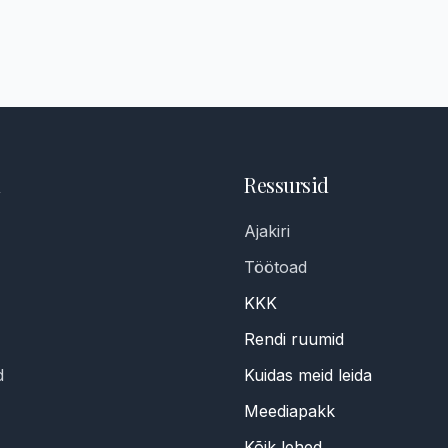
Ressursid
Ajakiri
Töötoad
KKK
Rendi ruumid
d
Kuidas meid leida
Meediapakk
Kõik lehed