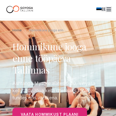
EE
Home
Hommikune jooga enne tööpäeva Tallinnas
Hommikune jooga
enne tööpäeva
Tallinnas
Ashtanga Mysore alates 6:30, Vinyasa
kell 7:30. Jõua kella üheksaks tööle,
tundes end värskena.
VAATA HOMMIKUST PLAANI