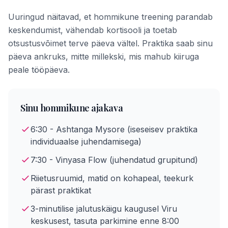
Uuringud näitavad, et hommikune treening parandab
keskendumist, vähendab kortisooli ja toetab
otsustusvõimet terve päeva vältel. Praktika saab sinu
päeva ankruks, mitte millekski, mis mahub kiiruga
peale tööpäeva.
Sinu hommikune ajakava
6:30 - Ashtanga Mysore (iseseisev praktika
individuaalse juhendamisega)
7:30 - Vinyasa Flow (juhendatud grupitund)
Riietusruumid, matid on kohapeal, teekurk
pärast praktikat
3-minutilise jalutuskäigu kaugusel Viru
keskusest, tasuta parkimine enne 8:00