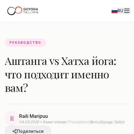
RU
Журнал
РУКОВОДСТВО
Аштанга vs Хатха йога:
что подходит именно
вам?
Raili Maripuu
R
04.05.2026 • 8 мин чтения
|
(Translation)
|
Фото:
Goyoga Tallinn
Поделиться