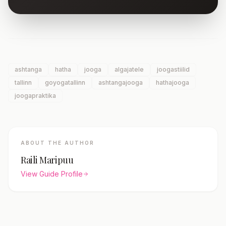
ashtanga
hatha
jooga
algajatele
joogastiilid
tallinn
goyogatallinn
ashtangajooga
hathajooga
joogapraktika
ABOUT THE AUTHOR
Raili Maripuu
View Guide Profile