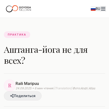
RU
Журнал
ПРАКТИКА
Аштанга-йога не для
всех?
Raili Maripuu
R
24.09.2025 • 6 мин чтения
|
(Translation)
|
Фото:
Andri Allas
Поделиться