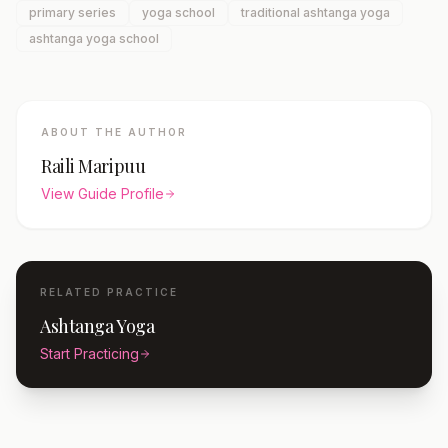
primary series
yoga school
traditional ashtanga yoga
ashtanga yoga school
ABOUT THE AUTHOR
Raili Maripuu
View Guide Profile
RELATED PRACTICE
Ashtanga Yoga
Start Practicing