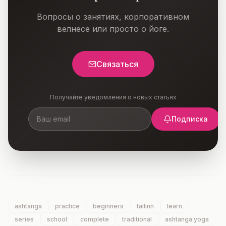
Вопросы о занятиях, корпоративном
велнесе или просто о йоге.
Связаться
Получайте уведомления о новых статьях
Подписка
ashtanga
practice
beginners
tallinn
learn
series
school
complete
traditional
ashtanga yoga