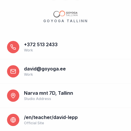
GOYOGA TALLINN
+372 513 2433
Work
david@goyoga.ee
Work
Narva mnt 7D, Tallinn
Studio Address
/en/teacher/david-lepp
Official Site