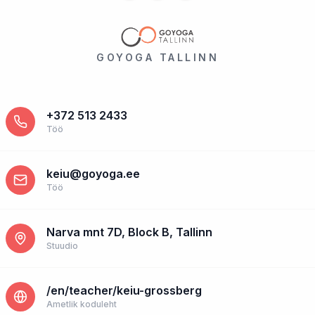
GOYOGA TALLINN
+372 513 2433
Töö
keiu@goyoga.ee
Töö
Narva mnt 7D, Block B, Tallinn
Stuudio
/en/teacher/keiu-grossberg
Ametlik koduleht