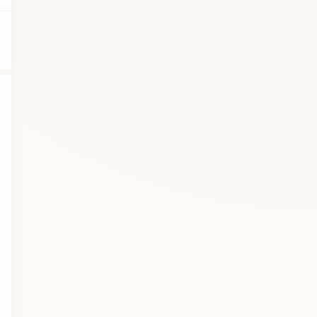
Telefoninumber *
Nimi